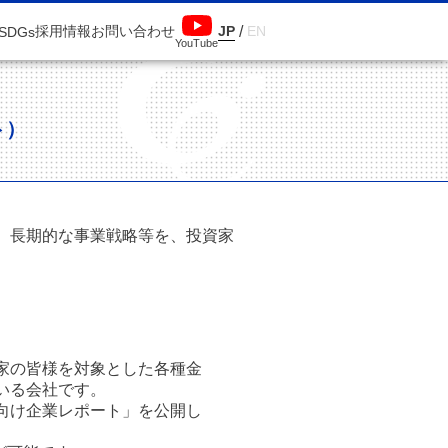
採用情報
お問い合わせ
JP
/
EN
SDGs
YouTube
ト）
、長期的な事業戦略等を、投資家
家の皆様を対象とした各種金
いる会社です。
向け企業レポート」を公開し