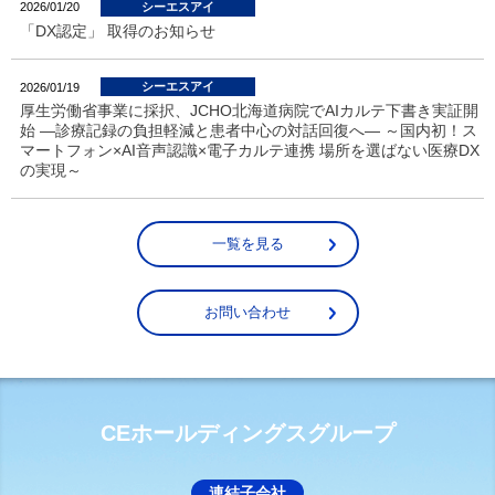
シーエスアイ
2026/01/20
「DX認定」 取得のお知らせ
シーエスアイ
2026/01/19
厚生労働省事業に採択、JCHO北海道病院でAIカルテ下書き実証開
始 ―診療記録の負担軽減と患者中心の対話回復へ― ～国内初！ス
マートフォン×AI音声認識×電子カルテ連携 場所を選ばない医療DX
の実現～
一覧を見る
お問い合わせ
CEホールディングスグループ
連結子会社