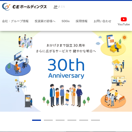
JP
/
EN
会社・グループ情報
投資家の皆様へ
採用情報
お問い合わせ
SDGs
YouTube
1
2
3
4
5
6