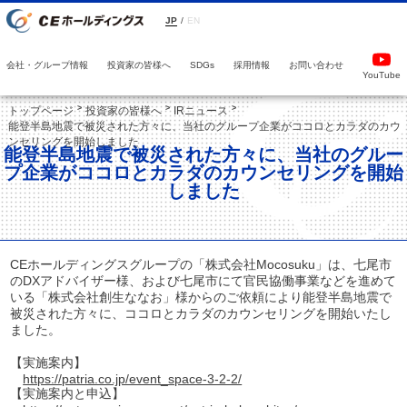
JP
/
EN
会社・グループ情報
投資家の皆様へ
採用情報
お問い合わせ
SDGs
YouTube
トップページ
投資家の皆様へ
IRニュース
能登半島地震で被災された方々に、当社のグループ企業がココロとカラダのカウ
ンセリングを開始しました
能登半島地震で被災された方々に、当社のグルー
プ企業がココロとカラダのカウンセリングを開始
しました
CEホールディングスグループの「株式会社Mocosuku」は、七尾市
のDXアドバイザー様、および七尾市にて官民協働事業などを進めて
いる「株式会社創生ななお」様からのご依頼により能登半島地震で
被災された方々に、ココロとカラダのカウンセリングを開始いたし
ました。
【実施案内】
https://patria.co.jp/event_space-3-2-2/
【実施案内と申込】