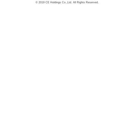
© 2019 CE Holdings Co.,Ltd. All Rights Reserved.